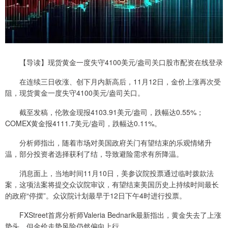
【导读】现货黄金一度失守4100美元/盎司关口股市配资在线登录
在连续三日收涨、创下月内新高后，11月12日，金价上涨再次受
阻，现货黄金一度失守4100美元/盎司关口。
截至发稿，伦敦金现报4103.91美元/盎司，跌幅达0.55%；
COMEX黄金报4111.7美元/盎司，跌幅达0.11%。
分析师指出，随着市场对美国政府关门有望结束的乐观情绪升
温，部分投资者选择获利了结，导致避险需求有所降温。
消息面上，当地时间11月10日，美参议院投票通过临时拨款法
案，这项法案将提交众议院审议，有望结束美国历史上持续时间最长
的政府“停摆”。众议院计划最早于12日下午4时进行投票。
FXStreet首席分析师Valeria Bednarik最新指出，黄金失去了上涨
势头，但金价走势风险仍然偏向上行。