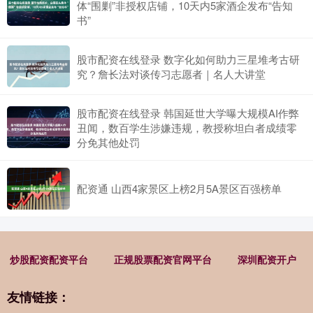
体“围剿”非授权店铺，10天内5家酒企发布“告知
书”
股市配资在线登录 数字化如何助力三星堆考古研
究？詹长法对谈传习志愿者｜名人大讲堂
股市配资在线登录 韩国延世大学曝大规模AI作弊
丑闻，数百学生涉嫌违规，教授称坦白者成绩零
分免其他处罚
配资通 山西4家景区上榜2月5A景区百强榜单
炒股配资配资平台
正规股票配资官网平台
深圳配资开户
友情链接：