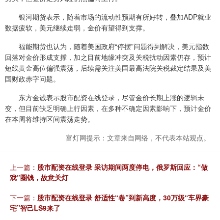
银河期货表示，随着市场的流动性预期有所好转，叠加ADP就业
数据疲软，美元继续走弱，金价有望得到支撑。
福能期货也认为，随着美国政府“停摆”问题得到解决，美元指数
回落对金价形成支撑，加之目前地缘冲突及关税扰动因素仍存，预计
短线黄金高位偏强震荡，后续需关注美国最高法院关税裁定结果及美
国财政赤字问题。
东方金诚表示股市配资在线登录，尽管金价长期上涨的逻辑未
变，但目前缺乏明确上行因素，在多种不确定因素影响下，预计金价
在本周将维持区间震荡走势。
富灯网提示：文章来自网络，不代表本站观点。
上一篇：
股市配资在线登录 采访期间两度停电，俄罗斯回应：“做
戏”圈钱，故意关灯
下一篇：
股市配资在线登录 舒适性“卷”到新高度，30万级“车界豪
宅”智己LS9来了