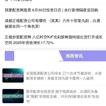
我要配资网股票 6月30日投资日历 | 央行新增隔夜逆回购
成都正规配资公司有哪些 《莫离》六年十部复仇剧，白鹿
被困在同一个角色里!
正规炒股配资网 八亿时空KrF光刻胶树脂吨级出货打开成长
空间 2025年营收增长17.72%
推荐资讯
全国股票配资公司排名 已11次末节被逆转，火箭
困境非偶然！美媒支招乌度卡重用一人破局
股市配资在线登录 困于电商低价，白酒巨头集
体“围剿”非授权店铺，10天内5家酒企发布“告知
书”