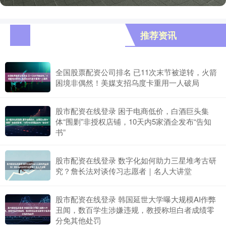
推荐资讯
全国股票配资公司排名 已11次末节被逆转，火箭
困境非偶然！美媒支招乌度卡重用一人破局
股市配资在线登录 困于电商低价，白酒巨头集
体“围剿”非授权店铺，10天内5家酒企发布“告知
书”
股市配资在线登录 数字化如何助力三星堆考古研
究？詹长法对谈传习志愿者｜名人大讲堂
股市配资在线登录 韩国延世大学曝大规模AI作弊
丑闻，数百学生涉嫌违规，教授称坦白者成绩零
分免其他处罚