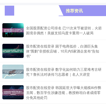
推荐资讯
全国股票配资公司排名 已11次末节被逆转，火箭
困境非偶然！美媒支招乌度卡重用一人破局
股市配资在线登录 困于电商低价，白酒巨头集
体“围剿”非授权店铺，10天内5家酒企发布“告知
书”
股市配资在线登录 数字化如何助力三星堆考古研
究？詹长法对谈传习志愿者｜名人大讲堂
股市配资在线登录 韩国延世大学曝大规模AI作弊
丑闻，数百学生涉嫌违规，教授称坦白者成绩零
分免其他处罚