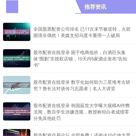
推荐资讯
全国股票配资公司排名 已11次末节被逆转，火箭
困境非偶然！美媒支招乌度卡重用一人破局
股市配资在线登录 困于电商低价，白酒巨头集
体“围剿”非授权店铺，10天内5家酒企发布“告知
书”
股市配资在线登录 数字化如何助力三星堆考古研
究？詹长法对谈传习志愿者｜名人大讲堂
股市配资在线登录 韩国延世大学曝大规模AI作弊
丑闻，数百学生涉嫌违规，教授称坦白者成绩零
分免其他处罚
股市配资交易论坛 全部免费！济南这10个地方景